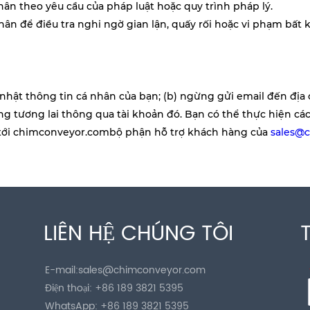
nhân theo yêu cầu của pháp luật hoặc quy trình pháp lý.
hân để điều tra nghi ngờ gian lận, quấy rối hoặc vi phạm bất 
nhật thông tin cá nhân của bạn; (b) ngừng gửi email đến địa c
g tương lai thông qua tài khoản đó. Bạn có thể thực hiện cá
tới
chimconveyor.com
bộ phận hỗ trợ khách hàng của
sales@
LIÊN HỆ CHÚNG TÔI
E-mail:
sales@chimconveyor.com
Điện thoại:
+86 189 3821 5395
WhatsApp:
+86 189 3821 5395