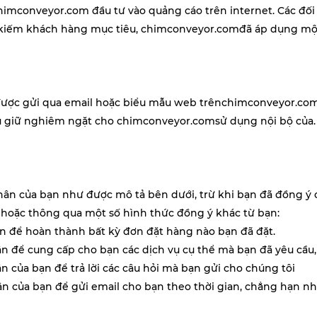
chimconveyor.com
đầu tư vào quảng cáo trên internet. Các đố
m kiếm khách hàng mục tiêu,
chimconveyor.com
đã áp dụng một
c được gửi qua email hoặc biểu mẫu web trên
chimconveyor.co
ưu giữ nghiêm ngặt cho
chimconveyor.com
sử dụng nội bộ của
ân của bạn như được mô tả bên dưới, trừ khi bạn đã đồng ý cụ
 hoặc thông qua một số hình thức đồng ý khác từ bạn:
ân để hoàn thành bất kỳ đơn đặt hàng nào bạn đã đặt.
ân để cung cấp cho bạn các dịch vụ cụ thể mà bạn đã yêu cầu,
n của bạn để trả lời các câu hỏi mà bạn gửi cho chúng tôi
ân của bạn để gửi email cho bạn theo thời gian, chẳng hạn n