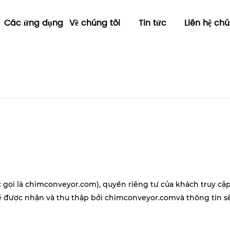
Các ứng dụng
Về chúng tôi
Tin tức
Liên hệ chú
c gọi là
chimconveyor.com
), quyền riêng tư của khách truy c
hể được nhận và thu thập bởi
chimconveyor.com
và thông tin 