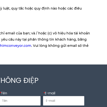
kỳ luật, quy tắc hoặc quy định nào hoặc các điều
hỉ email của bạn; và / hoặc (c) vô hiệu hóa tài khoản
c yêu cầu này tại phần thông tin khách hàng, bằng
chimconveyor.com
.
Vui lòng không gửi email số thẻ
THÔNG ĐIỆP
*
Tên
*
E-mail